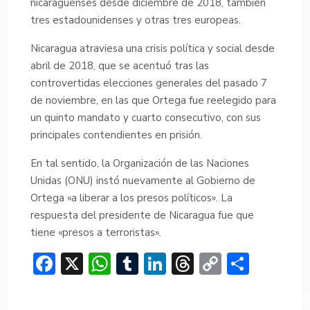
nicaragüenses desde diciembre de 2018, también
tres estadounidenses y otras tres europeas.
Nicaragua atraviesa una crisis política y social desde
abril de 2018, que se acentuó tras las
controvertidas elecciones generales del pasado 7
de noviembre, en las que Ortega fue reelegido para
un quinto mandato y cuarto consecutivo, con sus
principales contendientes en prisión.
En tal sentido, la Organización de las Naciones
Unidas (ONU) instó nuevamente al Gobierno de
Ortega «a liberar a los presos políticos». La
respuesta del presidente de Nicaragua fue que
tiene «presos a terroristas».
F
X
W
T
Li
T
C
C
ac
h
u
n
hr
o
o
e
at
m
ke
e
p
m