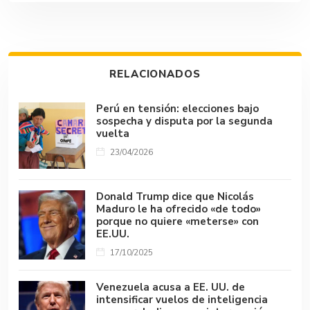
b
s
bl
dI
a
y
p
o
A
r
n
d
Li
ar
ok
p
s
n
tir
RELACIONADOS
p
k
Perú en tensión: elecciones bajo
sospecha y disputa por la segunda
vuelta
23/04/2026
Donald Trump dice que Nicolás
Maduro le ha ofrecido «de todo»
porque no quiere «meterse» con
EE.UU.
17/10/2025
Venezuela acusa a EE. UU. de
intensificar vuelos de inteligencia