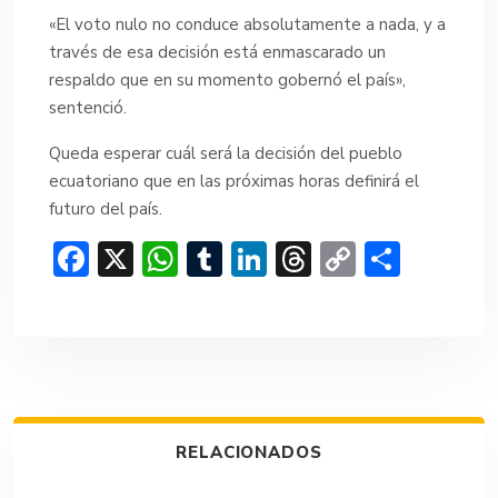
«El voto nulo no conduce absolutamente a nada, y a
través de esa decisión está enmascarado un
respaldo que en su momento gobernó el país»,
sentenció.
Queda esperar cuál será la decisión del pueblo
ecuatoriano que en las próximas horas definirá el
futuro del país.
F
X
W
T
Li
T
C
C
ac
h
u
n
hr
o
o
e
at
m
ke
e
p
m
b
s
bl
dI
a
y
p
o
A
r
n
d
Li
ar
ok
p
s
n
tir
RELACIONADOS
p
k