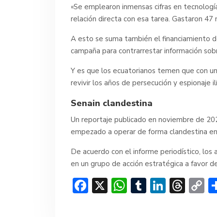
«Se emplearon inmensas cifras en tecnologí
relación directa con esa tarea. Gastaron 47 m
A esto se suma también el financiamiento de
campaña para contrarrestar información sobre
Y es que los ecuatorianos temen que con una
revivir los años de persecución y espionaje ilí
Senain clandestina
Un reportaje publicado en noviembre de 20
empezado a operar de forma clandestina en
De acuerdo con el informe periodístico, los a
en un grupo de acción estratégica a favor d
F
X
W
T
Li
T
C
ac
h
u
n
hr
o
e
at
m
ke
e
p