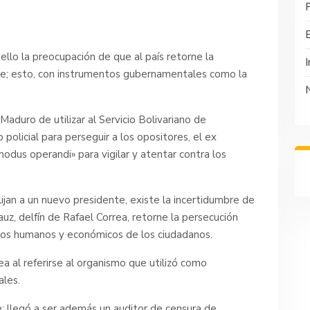
P
ello la preocupación de que al país retorne la
I
te;
esto, con instrumentos gubernamentales como la
aduro de utilizar al Servicio Bolivariano de
policial para perseguir a los opositores, el ex
odus operandi» para vigilar y atentar contra los
jan a un nuevo presidente, existe la incertidumbre de
z, delfín de Rafael Correa, retorne la persecución
echos humanos y económicos de los ciudadanos.
ea al referirse al organismo que utilizó como
ales.
e;
llegó a ser además un auditor de censura de