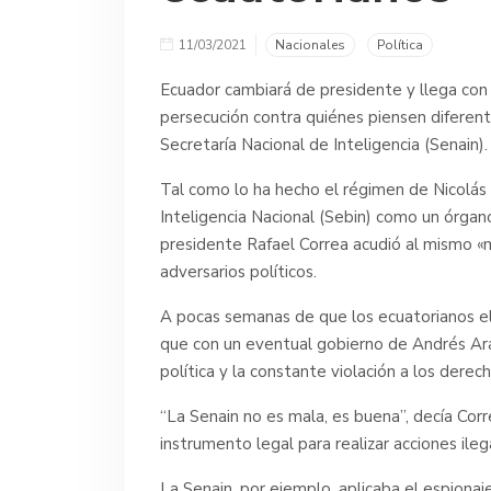
11/03/2021
Nacionales
Política
Ecuador cambiará de presidente y llega con 
persecución contra quiénes piensen diferen
Secretaría Nacional de Inteligencia (Senain).
Tal como lo ha hecho el régimen de Nicolás M
Inteligencia Nacional (Sebin) como un órgano 
presidente Rafael Correa acudió al mismo «m
adversarios políticos.
A pocas semanas de que los ecuatorianos eli
que con un eventual gobierno de Andrés Arau
política y la constante violación a los der
“La Senain no es mala, es buena”, decía Corr
instrumento legal para realizar acciones ileg
La Senain, por ejemplo, aplicaba el espionaj