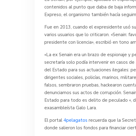
contenidos al punto que daba de baja infor
Expreso, el organismo también hacía seguimi
Fue en 2013, cuando el expresidente usó su
varios usuarios que lo criticaron.
«Senain: fav
presidente con licencia», escribió en tono 
«La ex Senain era un brazo de espionaje y p
secretaría solo podía intervenir en casos de
del Estado para sus actuaciones ilegales: per
dirigentes sociales, policías, marinos, milit
falsos, sembraron pruebas, hackearon cuent
denunciamos sus actos de corrupción. Senain,
Estado para todo es delito de peculado «, d
exasambleísta Galo Lara.
El portal
4pelagatos
recuerda que la Secreta
donde salieron los fondos para financiar cier