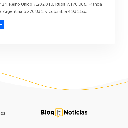
.424, Reino Unido 7.282.810, Rusia 7.176.085, Francia
6, Argentina 5.226.831, y Colombia 4.931.563.
C
o
m
p
ar
tir
nes