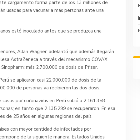
 este cargamento forma parte de los 13 millones de
rán usadas para vacunar a más personas ante una
I
uanos esté inoculado antes que se produzca una
xteriores, Allan Wagner, adelantó que además llegarán
inglesa AstraZeneca a través del mecanismo COVAX
na Sinopharm; más 2.700.000 de dosis de Pfizer.
erú se aplicaron casi 22.000.000 de dosis de la
00.000 de personas ya recibieron las dos dosis.
e casos por coronavirus en Perú subió a 2.161.358.
sonas; en tanto que 2.135.299 se recuperaron. En esa
es de 25 años en algunas regiones del país.
aíses con mayor cantidad de infectados por
se compone de la siguiente manera: Estados Unidos