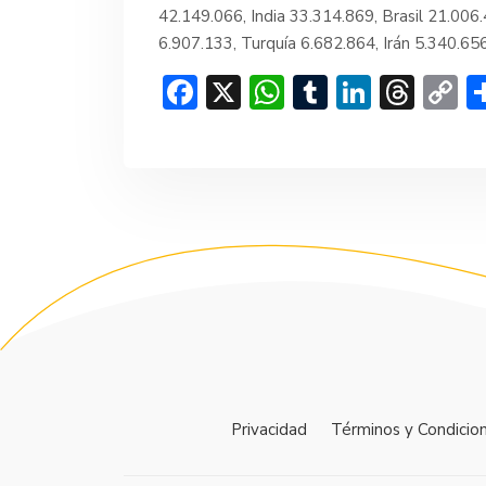
42.149.066, India 33.314.869, Brasil 21.006
6.907.133, Turquía 6.682.864, Irán 5.340.65
F
X
W
T
Li
T
C
ac
h
u
n
hr
o
e
at
m
ke
e
p
b
s
bl
dI
a
y
o
A
r
n
d
Li
ok
p
s
n
p
k
Privacidad
Términos y Condicio