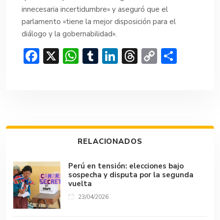
innecesaria incertidumbre» y aseguró que el
parlamento «tiene la mejor disposición para el
diálogo y la gobernabilidad».
F
X
W
T
Li
T
C
C
ac
h
u
n
hr
o
o
e
at
m
ke
e
p
m
b
s
bl
dI
a
y
p
o
A
r
n
d
Li
ar
ok
p
s
n
tir
RELACIONADOS
p
k
Perú en tensión: elecciones bajo
sospecha y disputa por la segunda
vuelta
23/04/2026