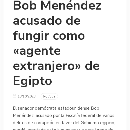
Bob Menéndez
acusado de
fungir como
«agente
extranjero» de
Egipto
13/10/2023
Política
El senador demócrata estadounidense Bob
Menéndez, acusado por la Fiscalía federal de varios
delitos de corrupción en favor del Gobierno egipcio,
quedó imputado este jueves por un gran jurado de