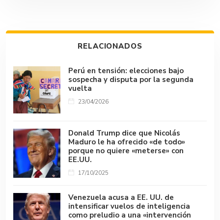
b
s
bl
dI
a
y
p
o
A
r
n
d
Li
ar
ok
p
s
n
tir
RELACIONADOS
p
k
Perú en tensión: elecciones bajo
sospecha y disputa por la segunda
vuelta
23/04/2026
Donald Trump dice que Nicolás
Maduro le ha ofrecido «de todo»
porque no quiere «meterse» con
EE.UU.
17/10/2025
Venezuela acusa a EE. UU. de
intensificar vuelos de inteligencia
como preludio a una «intervención