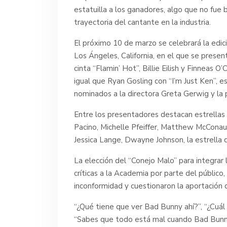
estatuilla a los ganadores, algo que no fue b
trayectoria del cantante en la industria.
El próximo 10 de marzo se celebrará la edi
Los Ángeles, California, en el que se presen
cinta “Flamin’ Hot”, Billie Eilish y Finneas
igual que Ryan Gosling con “I’m Just Ken”, e
nominados a la directora Greta Gerwig y la 
Entre los presentadores destacan estrellas
Pacino, Michelle Pfeiffer, Matthew McConau
Jessica Lange, Dwayne Johnson, la estrella
La elección del “Conejo Malo” para integrar 
críticas a la Academia por parte del público
inconformidad y cuestionaron la aportación de
“¿Qué tiene que ver Bad Bunny ahí?”, “¿Cuál 
“Sabes que todo está mal cuando Bad Bunny