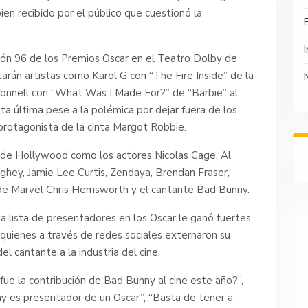
ien recibido por el público que cuestionó la
I
ción 96 de los Premios Oscar en el Teatro Dolby de
tarán artistas como Karol G con “The Fire Inside” de la
 O’Connell con “What Was I Made For?” de “Barbie” al
sta última pese a la polémica por dejar fuera de los
protagonista de la cinta Margot Robbie.
 de Hollywood como los actores Nicolas Cage, Al
ghey, Jamie Lee Curtis, Zendaya, Brendan Fraser,
 de Marvel Chris Hemsworth y el cantante Bad Bunny.
la lista de presentadores en los Oscar le ganó fuertes
, quienes a través de redes sociales externaron su
l cantante a la industria del cine.
fue la contribución de Bad Bunny al cine este año?”,
 es presentador de un Oscar”, “Basta de tener a